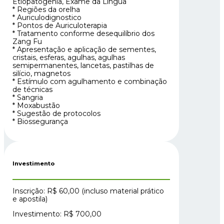
Etiopatogenia, Exame da Língua
* Regiões da orelha
* Auriculodignostico
* Pontos de Auriculoterapia
* Tratamento conforme desequilíbrio dos
Zang Fu
* Apresentação e aplicação de sementes,
cristais, esferas, agulhas, agulhas
semipermanentes, lancetas, pastilhas de
silício, magnetos
* Estímulo com agulhamento e combinação
de técnicas
* Sangria
* Moxabustão
* Sugestão de protocolos
* ⁠Biossegurança
Investimento
Inscrição: R$ 60,00 (incluso material prático
e apostila)
Investimento: R$ 700,00